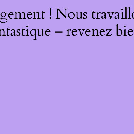
gement ! Nous travaill
ntastique – revenez bie